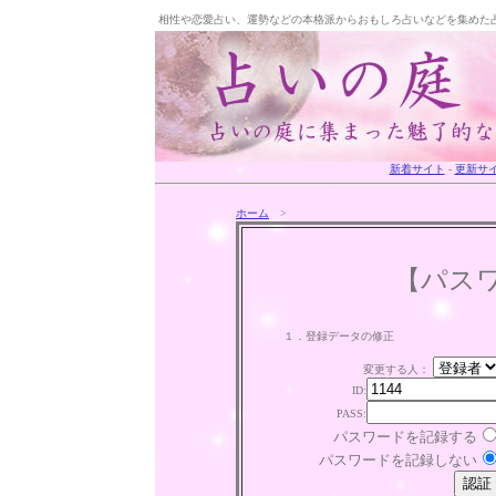
相性や恋愛占い、運勢などの本格派からおもしろ占いなどを集めた
新着サイト
-
更新サ
ホーム
>
【パス
１．登録データの修正
変更する人：
ID:
PASS:
パスワードを記録する
パスワードを記録しない