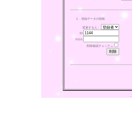
２．登録データの削除
変更する人：
ID:
PASS:
削除確認チェック→
-