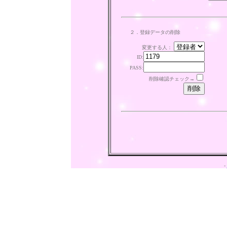
２．登録データの削除
変更する人：
ID:
PASS:
削除確認チェック→
-