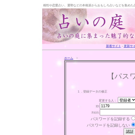
相性や恋愛占い、運勢などの本格派からおもしろ占いなどを集めた
新着サイト
-
更新サ
ホーム
>
【パス
１．登録データの修正
変更する人：
ID:
PASS:
パスワードを記録する
パスワードを記録しない