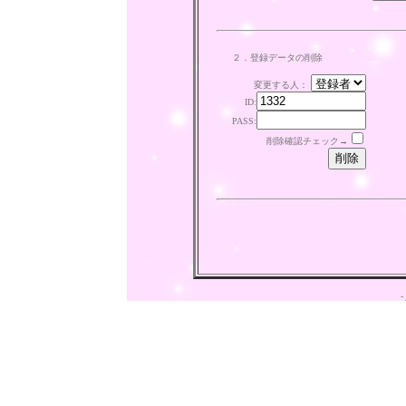
２．登録データの削除
変更する人：
ID:
PASS:
削除確認チェック→
-