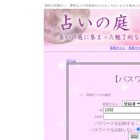
相性や恋愛占い、運勢などの本格派からおもしろ占いなどを集めた
新着サイト
-
更新サ
ホーム
>
【パス
１．登録データの修正
変更する人：
ID:
PASS:
パスワードを記録する
パスワードを記録しない