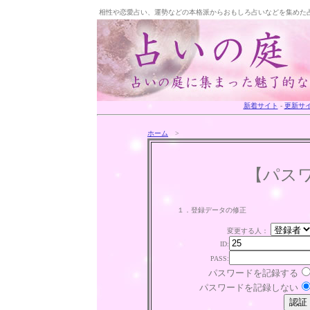
相性や恋愛占い、運勢などの本格派からおもしろ占いなどを集めた
新着サイト
-
更新サ
ホーム
>
【パス
１．登録データの修正
変更する人：
ID:
PASS:
パスワードを記録する
パスワードを記録しない