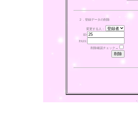
２．登録データの削除
変更する人：
ID:
PASS:
削除確認チェック→
-