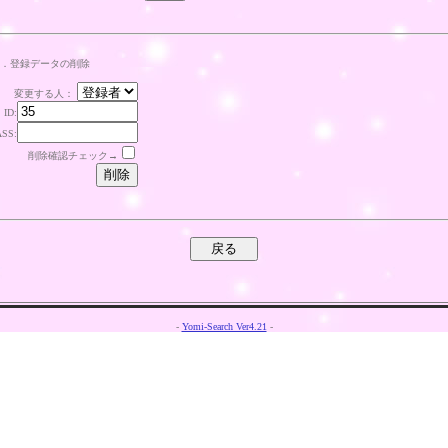
．登録データの削除
変更する人：
ID:
ASS:
削除確認チェック→
-
Yomi-Search Ver4.21
-