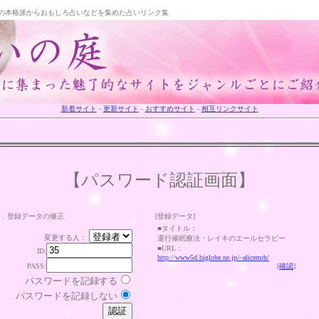
の本格派からおもしろ占いなどを集めた占いリンク集
新着サイト
-
更新サイト
-
おすすめサイト
-
相互リンクサイト
【パスワード認証画面】
．登録データの修正
[登録データ]
■タイトル：
変更する人：
退行催眠療法・レイキのエールセラピー
■URL：
ID:
http://www5d.biglobe.ne.jp/~alicemrh/
PASS:
[
確認
]
パスワードを記録する
パスワードを記録しない