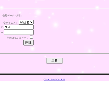
．登録データの削除
変更する人：
ID:
ASS:
削除確認チェック→
-
Yomi-Search Ver4.21
-