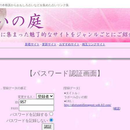
の本格派からおもしろ占いなどを集めた占いリンク集
新着サイト
-
更新サイト
-
おすすめサイト
-
相互リンクサイト
【パスワード認証画面】
．登録データの修正
[登録データ]
■タイトル：
変更する人：
ラポール占いの館
■URL：
ID:
http://afortunetellerrapport.web.fc2.com/
PASS:
[
確認
]
パスワードを記録する
パスワードを記録しない