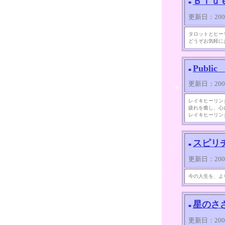
Ｂｌｕ
■
更新日：2008/0
タロットとヒー
どうぞお気軽に
Public
■
更新日：2008/0
レイキヒーリン
疲れを癒し、心
レイキヒーリン
スピリ
■
更新日：2008/0
今の人生を、よ
星のさ
■
更新日：2008/0