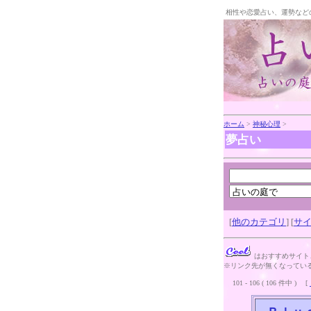
相性や恋愛占い、運勢など
ホーム
>
神秘心理
>
夢占い
[
他のカテゴリ
] [
サ
はおすすめサイ
※リンク先が無くなっている
101 - 106 ( 106 件中 ) [