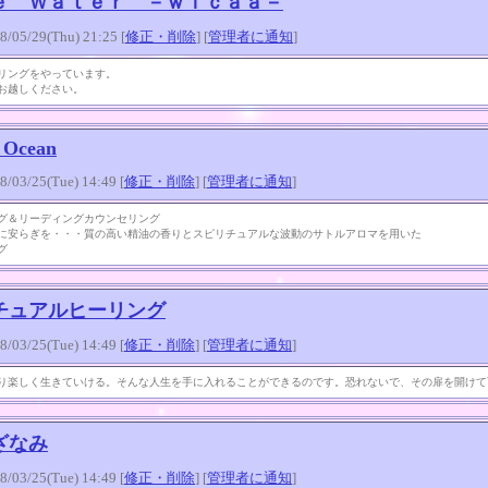
ｅ Ｗａｔｅｒ －ｗｉｃａａ－
5/29(Thu) 21:25 [
修正・削除
] [
管理者に通知
]
リングをやっています。
お越しください。
 Ocean
3/25(Tue) 14:49 [
修正・削除
] [
管理者に通知
]
グ＆リーディングカウンセリング
に安らぎを・・・質の高い精油の香りとスピリチュアルな波動のサトルアロマを用いた
グ
チュアルヒーリング
3/25(Tue) 14:49 [
修正・削除
] [
管理者に通知
]
り楽しく生きていける。そんな人生を手に入れることができるのです。恐れないで、その扉を開けて
ざなみ
3/25(Tue) 14:49 [
修正・削除
] [
管理者に通知
]