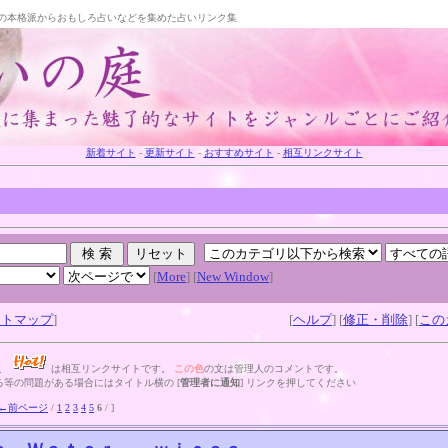
の本格派からおもしろ占いなどを集めた占いリンク集
新着サイト
-
更新サイト
-
おすすめサイト
-
相互リンクサイト
[
More
] [
New Window
]
イトマップ
]
[
ヘルプ
] [
修正・削除
] [
この
ト、
は相互リンクサイトです。
この色
の文は管理人のコメントです。
等の問題がある場合にはタイトル横の [
管理者に通知
] リンクを押してください
←前ページ
/
1
2
3
4
5
6
/ ]