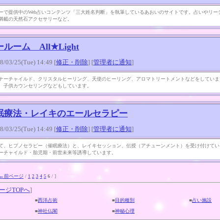
ーで提供中のWeb占いコンテンツ「三大姓名判断」を執筆しているあおいのサイトです。占いやリー
満載の天然石アクセサリーなど。
ルーム All★Light
3/25(Tue) 14:49 [
修正・削除
] [
管理者に通知
]
ナーチャイルド、クリスタルヒーリング、天使のヒーリング、アロマトリートメントなどをしていま
、子供カウンセリングなどもしています。
眠療法・レイキのエールセラピー
3/25(Tue) 14:49 [
修正・削除
] [
管理者に通知
]
て、ヒプノセラピー（催眠療法）と、レイキセッション、伝授（アチューンメント）を受け付けてい
ーチャイルド・胎児期・前世未来等誘導しています。
←前ページ
/
1
2
3
4
5
6
/ ]
ージTOPへ
]
■
西洋占術
■
目的種別
■
占い施設
■
神社仏閣
■
神秘心理