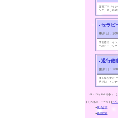
各種プロバイダ
ング、癒し効果
セラピー
■
更新日：2008/0
前世療法、イン
でのヒーリング
退行催
■
更新日：2008/0
埼玉県所沢市に
幼児期・インナ
101 - 106 ( 106 件中 ) [
[
↑ペ
【その他のカテゴリ】
■
東洋占術
■
各種総合